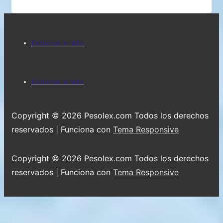
produce
ondas
Menú
vibracionales…
Escuchar la radio
del
pie
Menú
Escuchar la radio
de
del
página
pie
Copyright © 2026
Pesolex.com Todos los derechos
de
reservados
| Funciona con
Tema Responsive
página
Copyright © 2026
Pesolex.com Todos los derechos
reservados
| Funciona con
Tema Responsive