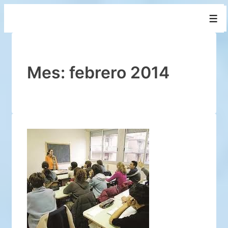
↓
Men
Saltar
al
contenido
principal
Mes:
febrero 2014