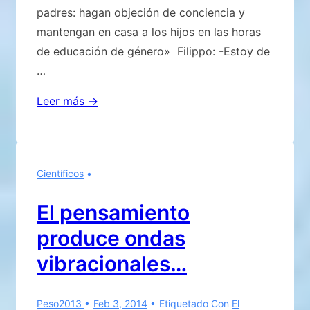
padres: hagan objeción de conciencia y
mantengan en casa a los hijos en las horas
de educación de género» Filippo: -Estoy de
…
Eugenio
Leer más →
y
los
temas
Científicos
sociales
de
El pensamiento
la
produce ondas
vida
tratados
vibracionales…
en
la
Peso2013
Feb 3, 2014
Etiquetado Con
El