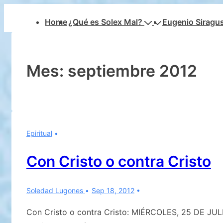
↓
Navegación
Home
¿Qué es Solex Mal?
Eugenio Siragu
Saltar
principal
al
contenido
principal
Mes:
septiembre 2012
Epiritual
Con Cristo o contra Cristo
Soledad Lugones
Sep 18, 2012
Con Cristo o contra Cristo: MIÉRCOLES, 25 DE JUL