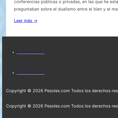
conferencias públicas o privadas, en las que he est
preguntaban sobre el dualismo entre el bien y el mal
Con
Leer más →
Cristo
o
contra
Menú
Cristo
Escuchar la radio
del
pie
Menú
Escuchar la radio
de
del
página
pie
Copyright © 2026
Pesolex.com Todos los derechos re
de
Copyright © 2026
Pesolex.com Todos los derechos re
página