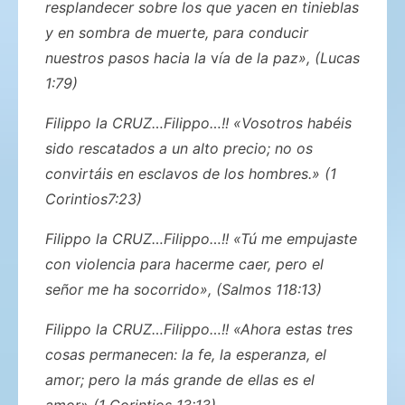
resplandecer sobre los que yacen en tinieblas
y en sombra de muerte, para conducir
nuestros pasos hacia la
v
ía de la paz», (Lucas
1:79)
Filippo la CRUZ…Filippo…!! «Vosotros habéis
sido rescatados a un alto precio; no os
convirtáis en esclavos de los hombres.» (1
Corintios7:23)
Filippo la CRUZ…Filippo…!! «Tú me empujaste
con violencia para hacerme caer, pero el
señor me ha socorrido», (Salmos 118:13)
Filippo la CRUZ…Filippo…!! «Ahora estas tres
cosas permanecen: la fe, la esperanza, el
amor; pero la más grande de ellas es el
amor» (1 Corintios 13:13)