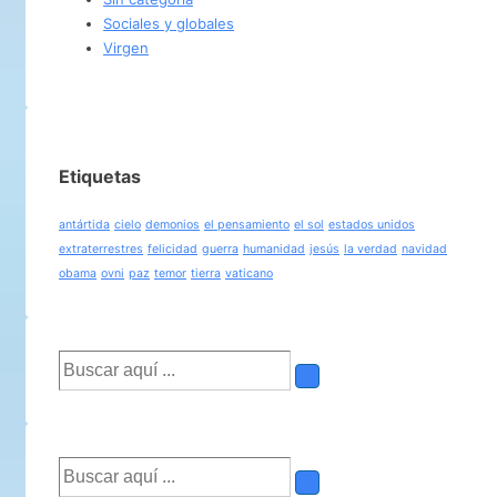
Sociales y globales
Virgen
Etiquetas
antártida
cielo
demonios
el pensamiento
el sol
estados unidos
extraterrestres
felicidad
guerra
humanidad
jesús
la verdad
navidad
obama
ovni
paz
temor
tierra
vaticano
Buscar
por:
Buscar
por: