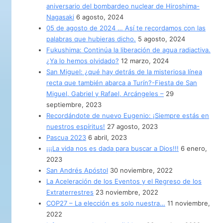
aniversario del bombardeo nuclear de Hiroshima-
Nagasaki
6 agosto, 2024
05 de agosto de 2024 … Así te recordamos con las
palabras que hubieras dicho.
5 agosto, 2024
Fukushima: Continúa la liberación de agua radiactiva.
¿Ya lo hemos olvidado?
12 marzo, 2024
San Miguel: ¿qué hay detrás de la misteriosa línea
recta que también abarca a Turín?-Fiesta de San
Miguel, Gabriel y Rafael, Arcángeles –
29
septiembre, 2023
Recordándote de nuevo Eugenio: ¡Siempre estás en
nuestros espíritus!
27 agosto, 2023
Pascua 2023
6 abril, 2023
¡¡¡La vida nos es dada para buscar a Dios!!!
6 enero,
2023
San Andrés Apóstol
30 noviembre, 2022
La Aceleración de los Eventos y el Regreso de los
Extraterrestres
23 noviembre, 2022
COP27 – La elección es solo nuestra…
11 noviembre,
2022