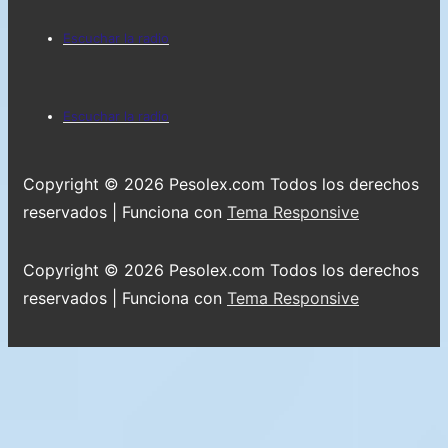
Menú
Escuchar la radio
del
pie
Menú
Escuchar la radio
de
del
página
pie
Copyright © 2026
Pesolex.com Todos los derechos
de
reservados
| Funciona con
Tema Responsive
página
Copyright © 2026
Pesolex.com Todos los derechos
reservados
| Funciona con
Tema Responsive